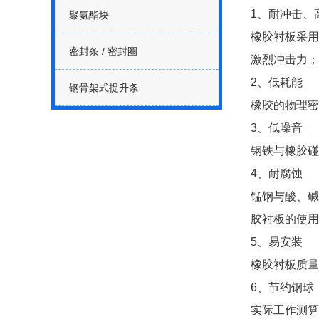
1、耐冲击、
聚氨酯块
橡胶衬板采用
密封条 / 密封圈
激烈冲击力；
2、低耗能
钢骨架式提升条
橡胶的物理密
3、低噪音
钢铁与橡胶碰
4、耐腐蚀
锰钢与酸、碱
胶衬板的使用
5、易安装
橡胶衬板质量
6、节约钢球
实际工作测算