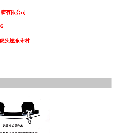
橡胶有限公司
96
虎头崖东宋村